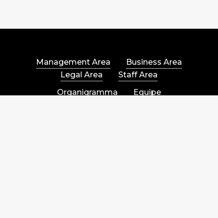
Management Area
Business Area
Legal Area
Staff Area
Organigramma
Equipe
Company Profile
HSL ADVISORS