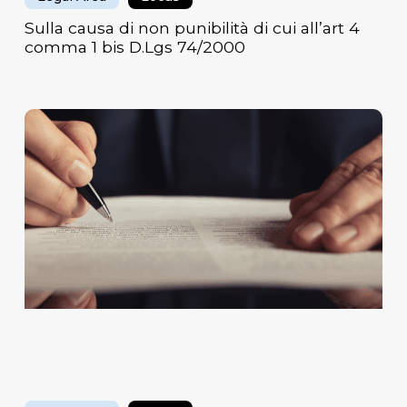
Sulla causa di non punibilità di cui all’art 4
comma 1 bis D.Lgs 74/2000
Sulla
“Responsabilità
precontrattuale
del
promittente
venditore
nello
svolgimento
delle
trattative
per
la
formazione
di