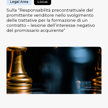
Legal Area
Locus
un
Sulla “Responsabilità precontrattuale del
contratto
promittente venditore nello svolgimento
–
delle trattative per la formazione di un
lesione
contratto – lesione dell’interesse negativo
dell’interesse
del promissario acquirente”
negativo
del
promissario
Contratto
acquirente”
di
Sviluppo:
il
futuro
non
si
aspetta,
si
costruisce