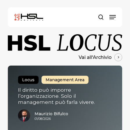
Skip
to
Menu
main
search
content
Vai all'Archivio
Il
diritto
Locus
Management Area
può
Il diritto può imporre
imporre
l’organizzazione. Solo il
l’organizzazione.
management può farla vivere.
Solo
il
Maurizio Bifulco
management
01/08/2026
può