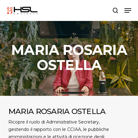
Skip
Men
to
search
main
content
MARIA ROSARIA
OSTELLA
MARIA ROSARIA OSTELLA
Ricopre il ruolo di Administrative Secretary,
gestendo il rapporto con le CCIAA, le pubbliche
amministrazioni e le attività di ricezione degli