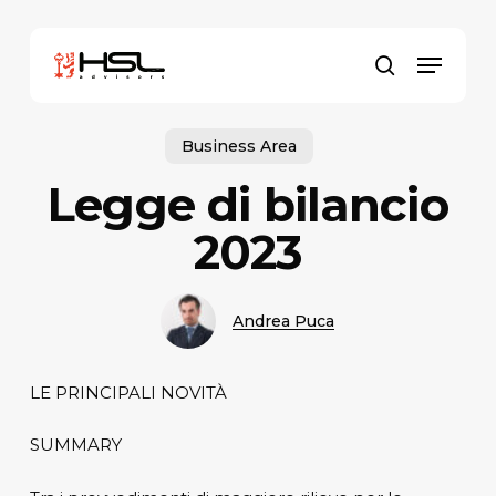
Skip
to
Menu
main
search
content
Business Area
Legge di bilancio
2023
Andrea Puca
LE PRINCIPALI NOVITÀ
SUMMARY