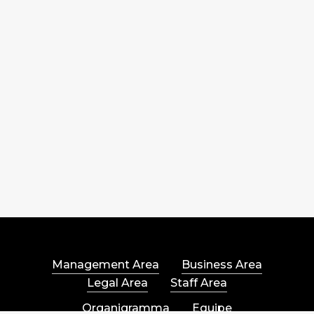
30.12.2025
n.
199
Management Area
Business Area
Legal Area
Staff Area
Organigramma
Equipe