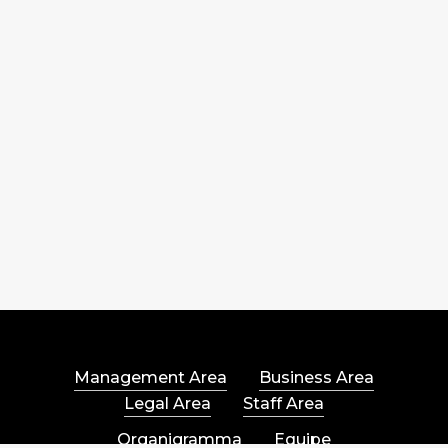
Tribunale
di
Avellino.
Management Area
Business Area
Legal Area
Staff Area
Organigramma
Equipe