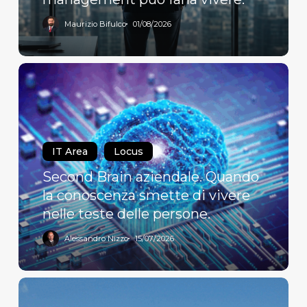
farla
vivere.
Maurizio Bifulco
01/08/2026
Second
Brain
aziendale.
Quando
la
IT Area
Locus
conoscenza
smette
Second Brain aziendale. Quando
di
la conoscenza smette di vivere
vivere
nelle teste delle persone.
nelle
teste
Alessandro Nizzo
15/07/2026
delle
persone.
Sulla
causa