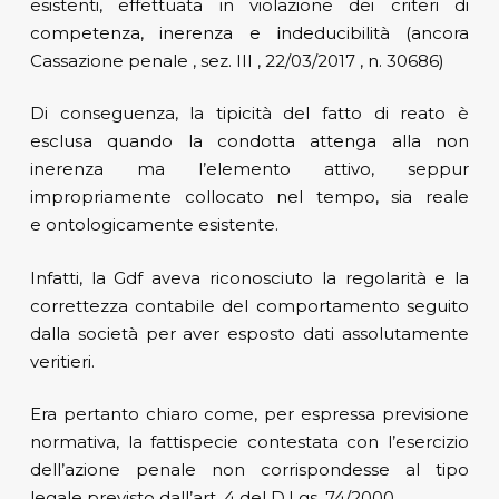
esistenti, effettuata in violazione dei criteri di
competenza, inerenza e
i
ndeducibilità (ancora
Cassazione penale , sez. III , 22/03/2017 , n. 30686)
Di conseguenza, la tipicità del fatto di reato è
esclusa quando la condotta attenga alla non
inerenza ma l’elemento attivo, seppur
impropriamente collocato nel tempo, sia reale
e ontologicamente esistente.
Infatti, la Gdf aveva riconosciuto la regolarità e la
correttezza contabile del comportamento seguito
dalla società per aver esposto dati assolutamente
veritieri.
Era pertanto chiaro come, per espressa previsione
normativa, la fattispecie contestata con l’esercizio
dell’azione penale non corrispondesse al tipo
legale previsto dall’art. 4 del D.Lgs. 74/2000.