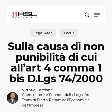
Skip
to
Menu
main
search
content
Legal Area
Locus
Sulla causa di non
punibilità di cui
all’art 4 comma 1
bis D.Lgs 74/2000
Vittorio Corcione