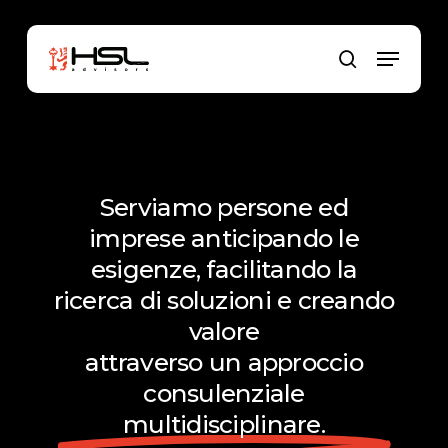
Skip
to
Menu
main
search
content
Serviamo persone ed
imprese anticipando le
esigenze, facilitando la
ricerca di soluzioni e creando
valore
attraverso un approccio
consulenziale
multidisciplinare.