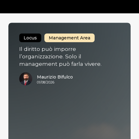
Il
diritto
Locus
Management Area
può
imporre
Il diritto può imporre
l’organizzazione.
l’organizzazione. Solo il
Solo
management può farla vivere.
il
Maurizio Bifulco
management
01/08/2026
può
farla
vivere.