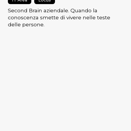
IT Area
Locus
Second Brain aziendale. Quando la
conoscenza smette di vivere nelle teste
delle persone.
Sulla
causa
di
non
punibilità
di
cui
all’art
4
comma
1
bis