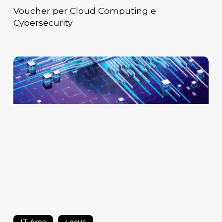
Voucher per Cloud Computing e
Cybersecurity
Second
Brain
aziendale.
Quando
la
conoscenza
smette
di
vivere
nelle
teste
delle
persone.